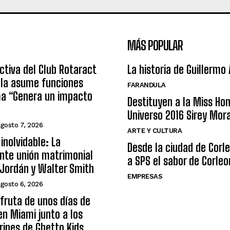
MÁS POPULAR
ctiva del Club Rotaract
La historia de Guillermo
ula asume funciones
FARANDULA
ma “Genera un impacto
Destituyen a la Miss Ho
Universo 2016 Sirey Mor
agosto 7, 2026
ARTE Y CULTURA
inolvidable: La
Desde la ciudad de Corl
nte unión matrimonial
a SPS el sabor de Corleo
Jordán y Walter Smith
EMPRESAS
agosto 6, 2026
sfruta de unos días de
n Miami junto a los
arines de Ghetto Kids