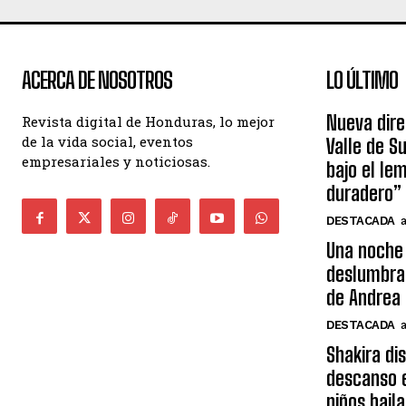
ACERCA DE NOSOTROS
LO ÚLTIMO
Nueva dire
Revista digital de Honduras, lo mejor
de la vida social, eventos
Valle de S
empresariales y noticiosas.
bajo el le
duradero”
DESTACADA
Una noche 
deslumbra
de Andrea 
DESTACADA
Shakira di
descanso e
niños bail