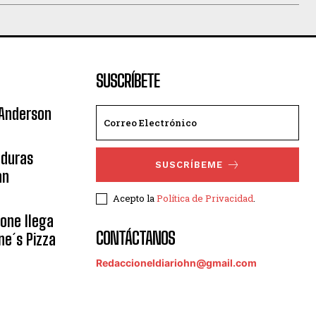
SUSCRÍBETE
 Anderson
nduras
SUSCRÍBEME
an
Acepto la
Política de Privacidad
.
eone llega
CONTÁCTANOS
ne´s Pizza
Redaccioneldiariohn@gmail.com