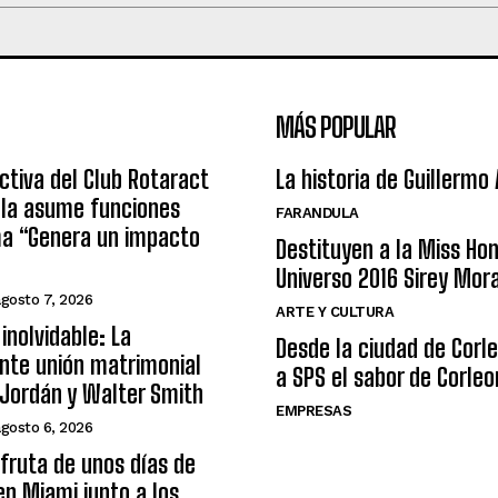
MÁS POPULAR
ctiva del Club Rotaract
La historia de Guillermo
ula asume funciones
FARANDULA
ma “Genera un impacto
Destituyen a la Miss Ho
Universo 2016 Sirey Mor
agosto 7, 2026
ARTE Y CULTURA
inolvidable: La
Desde la ciudad de Corl
nte unión matrimonial
a SPS el sabor de Corleo
Jordán y Walter Smith
EMPRESAS
agosto 6, 2026
sfruta de unos días de
n Miami junto a los