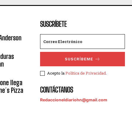
SUSCRÍBETE
 Anderson
nduras
SUSCRÍBEME
an
Acepto la
Política de Privacidad
.
eone llega
CONTÁCTANOS
ne´s Pizza
Redaccioneldiariohn@gmail.com