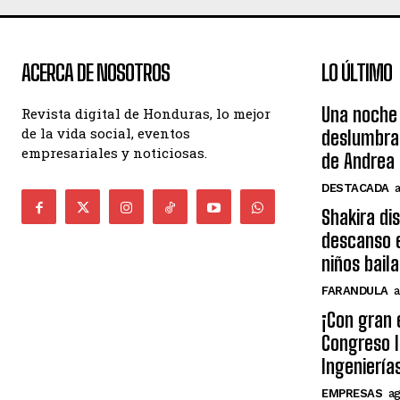
ACERCA DE NOSOTROS
LO ÚLTIMO
Una noche 
Revista digital de Honduras, lo mejor
de la vida social, eventos
deslumbra
empresariales y noticiosas.
de Andrea 
DESTACADA
Shakira di
descanso e
niños bail
FARANDULA
a
¡Con gran 
Congreso I
Ingeniería
EMPRESAS
ag