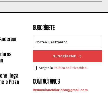
SUSCRÍBETE
 Anderson
nduras
SUSCRÍBEME
an
Acepto la
Política de Privacidad
.
eone llega
CONTÁCTANOS
ne´s Pizza
Redaccioneldiariohn@gmail.com