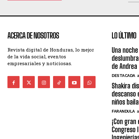
ACERCA DE NOSOTROS
LO ÚLTIMO
Una noche 
Revista digital de Honduras, lo mejor
de la vida social, eventos
deslumbra
empresariales y noticiosas.
de Andrea 
DESTACADA
Shakira di
descanso e
niños bail
FARANDULA
a
¡Con gran 
Congreso I
Ingeniería