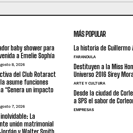
MÁS POPULAR
ador baby shower para
La historia de Guillermo
nvenida a Emelie Sophía
FARANDULA
agosto 8, 2026
Destituyen a la Miss Ho
ctiva del Club Rotaract
Universo 2016 Sirey Mor
ula asume funciones
ARTE Y CULTURA
ma “Genera un impacto
Desde la ciudad de Corl
a SPS el sabor de Corleo
agosto 7, 2026
EMPRESAS
inolvidable: La
nte unión matrimonial
Jordán y Walter Smith