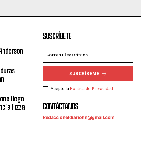
SUSCRÍBETE
 Anderson
nduras
SUSCRÍBEME
an
Acepto la
Política de Privacidad
.
eone llega
CONTÁCTANOS
ne´s Pizza
Redaccioneldiariohn@gmail.com