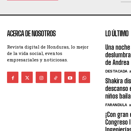
ACERCA DE NOSOTROS
LO ÚLTIMO
Una noche 
Revista digital de Honduras, lo mejor
de la vida social, eventos
deslumbra
empresariales y noticiosas.
de Andrea 
DESTACADA
Shakira di
descanso e
niños bail
FARANDULA
a
¡Con gran 
Congreso I
Ingeniería