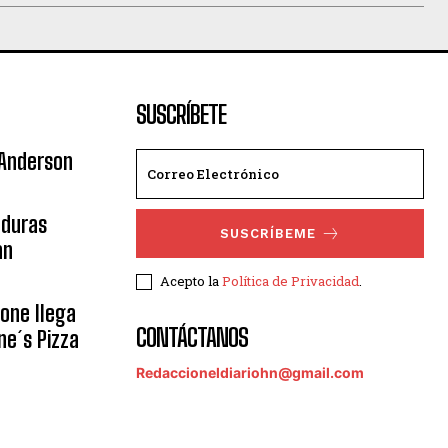
SUSCRÍBETE
 Anderson
nduras
SUSCRÍBEME
an
Acepto la
Política de Privacidad
.
eone llega
CONTÁCTANOS
ne´s Pizza
Redaccioneldiariohn@gmail.com