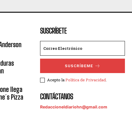
SUSCRÍBETE
 Anderson
nduras
SUSCRÍBEME
an
Acepto la
Política de Privacidad
.
eone llega
CONTÁCTANOS
ne´s Pizza
Redaccioneldiariohn@gmail.com