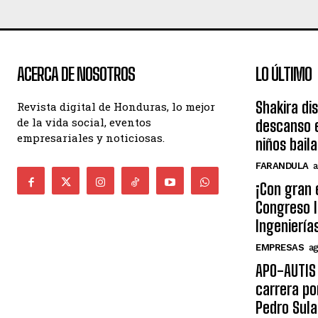
ACERCA DE NOSOTROS
LO ÚLTIMO
Shakira di
Revista digital de Honduras, lo mejor
de la vida social, eventos
descanso e
empresariales y noticiosas.
niños bail
FARANDULA
a
¡Con gran 
Congreso I
Ingeniería
EMPRESAS
ag
APO-AUTIS 
carrera po
Pedro Sula