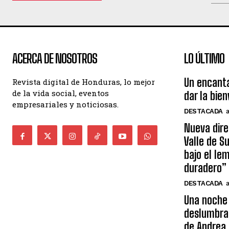
ACERCA DE NOSOTROS
LO ÚLTIMO
Un encant
Revista digital de Honduras, lo mejor
de la vida social, eventos
dar la bie
empresariales y noticiosas.
DESTACADA
Nueva dire
Valle de S
bajo el le
duradero”
DESTACADA
Una noche 
deslumbra
de Andrea 