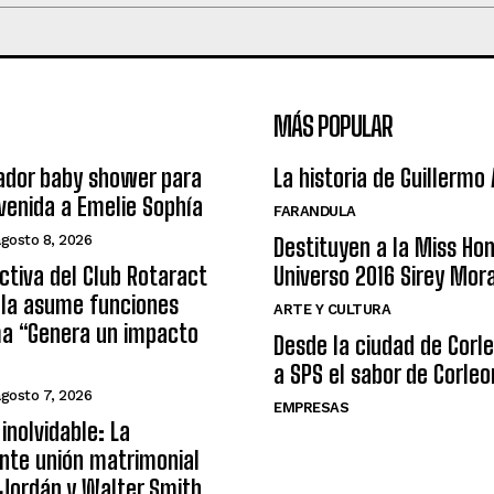
MÁS POPULAR
ador baby shower para
La historia de Guillermo
nvenida a Emelie Sophía
FARANDULA
agosto 8, 2026
Destituyen a la Miss Ho
ctiva del Club Rotaract
Universo 2016 Sirey Mor
ula asume funciones
ARTE Y CULTURA
ma “Genera un impacto
Desde la ciudad de Corl
a SPS el sabor de Corleo
agosto 7, 2026
EMPRESAS
inolvidable: La
nte unión matrimonial
Jordán y Walter Smith