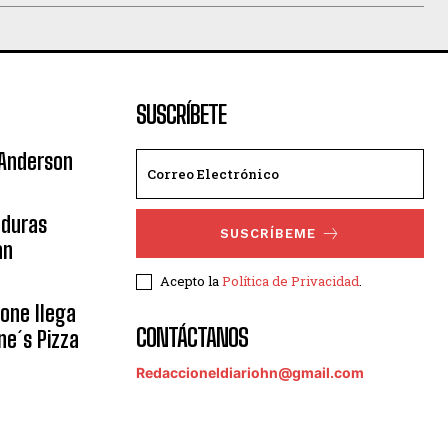
SUSCRÍBETE
 Anderson
nduras
SUSCRÍBEME
an
Acepto la
Política de Privacidad
.
eone llega
CONTÁCTANOS
ne´s Pizza
Redaccioneldiariohn@gmail.com