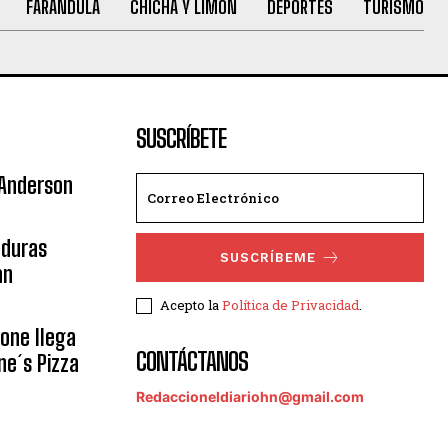
FARANDULA
CHICHA Y LIMÓN
DEPORTES
TURISMO
SUSCRÍBETE
 Anderson
nduras
SUSCRÍBEME
an
Acepto la
Política de Privacidad
.
eone llega
CONTÁCTANOS
ne´s Pizza
Redaccioneldiariohn@gmail.com