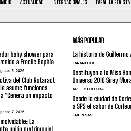
INICIO
ACTUALIDAD
INTERNACIONALES
FARAH LA REVISTA
MÁS POPULAR
ador baby shower para
La historia de Guillermo
nvenida a Emelie Sophía
FARANDULA
agosto 8, 2026
Destituyen a la Miss Ho
ctiva del Club Rotaract
Universo 2016 Sirey Mor
ula asume funciones
ARTE Y CULTURA
ma “Genera un impacto
Desde la ciudad de Corl
a SPS el sabor de Corleo
agosto 7, 2026
EMPRESAS
inolvidable: La
nte unión matrimonial