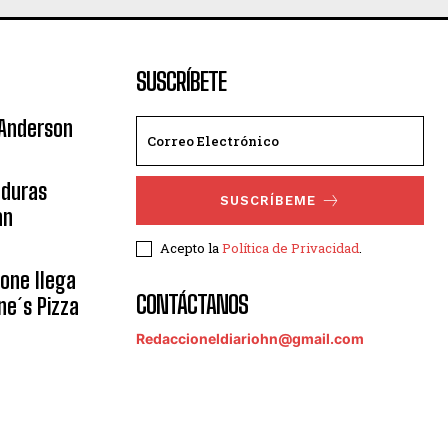
SUSCRÍBETE
 Anderson
nduras
SUSCRÍBEME
an
Acepto la
Política de Privacidad
.
eone llega
CONTÁCTANOS
ne´s Pizza
Redaccioneldiariohn@gmail.com