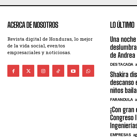
ACERCA DE NOSOTROS
LO ÚLTIMO
Una noche 
Revista digital de Honduras, lo mejor
de la vida social, eventos
deslumbra
empresariales y noticiosas.
de Andrea 
DESTACADA
Shakira di
descanso e
niños bail
FARANDULA
a
¡Con gran 
Congreso I
Ingeniería
EMPRESAS
ag