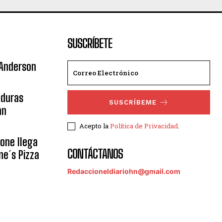
SUSCRÍBETE
 Anderson
nduras
SUSCRÍBEME
an
Acepto la
Política de Privacidad
.
eone llega
CONTÁCTANOS
ne´s Pizza
Redaccioneldiariohn@gmail.com