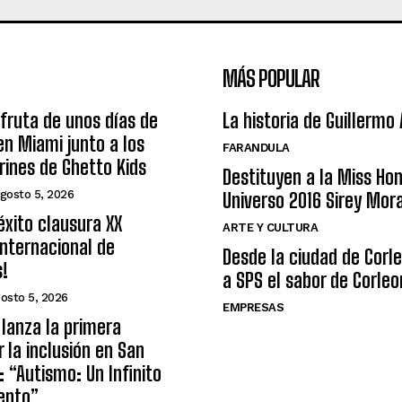
MÁS POPULAR
sfruta de unos días de
La historia de Guillermo
n Miami junto a los
FARANDULA
arines de Ghetto Kids
Destituyen a la Miss Ho
gosto 5, 2026
Universo 2016 Sirey Mor
éxito clausura XX
ARTE Y CULTURA
nternacional de
Desde la ciudad de Corl
s!
a SPS el sabor de Corleo
osto 5, 2026
EMPRESAS
lanza la primera
r la inclusión en San
: “Autismo: Un Infinito
ento”