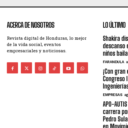
ACERCA DE NOSOTROS
LO ÚLTIMO
Shakira di
Revista digital de Honduras, lo mejor
de la vida social, eventos
descanso e
empresariales y noticiosas.
niños bail
FARANDULA
a
¡Con gran 
Congreso I
Ingeniería
EMPRESAS
ag
APO-AUTIS 
carrera po
Pedro Sula
en Movimi