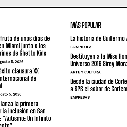
MÁS POPULAR
sfruta de unos días de
La historia de Guillermo
n Miami junto a los
FARANDULA
arines de Ghetto Kids
Destituyen a la Miss Ho
gosto 5, 2026
Universo 2016 Sirey Mor
éxito clausura XX
ARTE Y CULTURA
nternacional de
Desde la ciudad de Corl
s!
a SPS el sabor de Corleo
osto 5, 2026
EMPRESAS
lanza la primera
r la inclusión en San
: “Autismo: Un Infinito
ento”