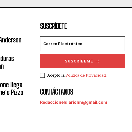
SUSCRÍBETE
 Anderson
nduras
SUSCRÍBEME
an
Acepto la
Política de Privacidad
.
eone llega
CONTÁCTANOS
ne´s Pizza
Redaccioneldiariohn@gmail.com