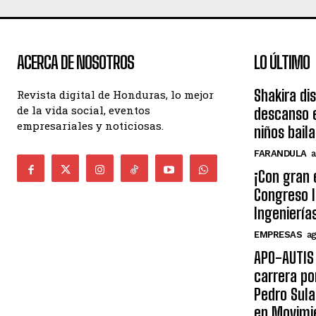
ACERCA DE NOSOTROS
LO ÚLTIMO
Shakira di
Revista digital de Honduras, lo mejor
de la vida social, eventos
descanso e
empresariales y noticiosas.
niños bail
FARANDULA
a
¡Con gran 
Congreso I
Ingeniería
EMPRESAS
ag
APO-AUTIS 
carrera po
Pedro Sula
en Movimi