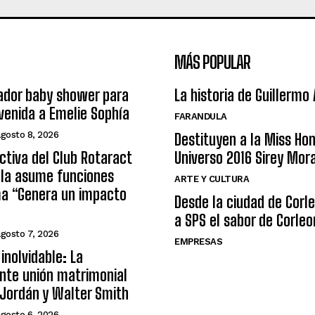
MÁS POPULAR
ador baby shower para
La historia de Guillermo
nvenida a Emelie Sophía
FARANDULA
agosto 8, 2026
Destituyen a la Miss Ho
ctiva del Club Rotaract
Universo 2016 Sirey Mor
ula asume funciones
ARTE Y CULTURA
ma “Genera un impacto
Desde la ciudad de Corl
a SPS el sabor de Corleo
agosto 7, 2026
EMPRESAS
inolvidable: La
nte unión matrimonial
Jordán y Walter Smith
agosto 6, 2026