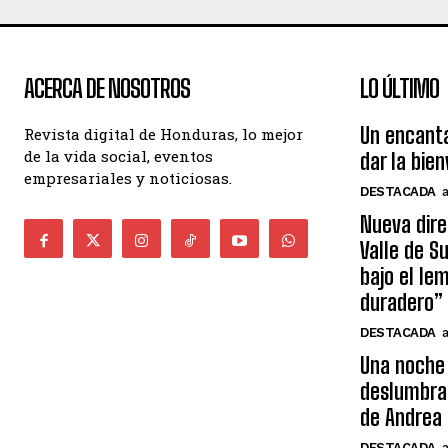
ACERCA DE NOSOTROS
LO ÚLTIMO
Un encant
Revista digital de Honduras, lo mejor
de la vida social, eventos
dar la bie
empresariales y noticiosas.
DESTACADA
Nueva dire
Valle de S
bajo el le
duradero”
DESTACADA
Una noche 
deslumbra
de Andrea 
DESTACADA