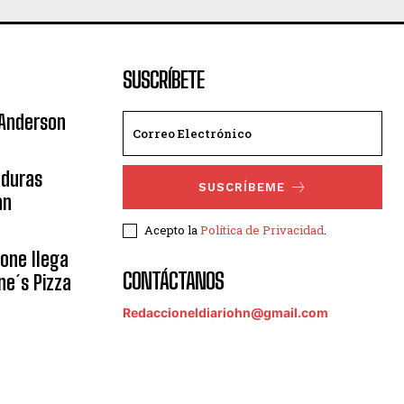
SUSCRÍBETE
 Anderson
nduras
SUSCRÍBEME
an
Acepto la
Política de Privacidad
.
eone llega
CONTÁCTANOS
ne´s Pizza
Redaccioneldiariohn@gmail.com