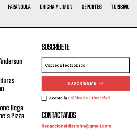
FARANDULA
CHICHA Y LIMÓN
DEPORTES
TURISMO
SUSCRÍBETE
 Anderson
nduras
SUSCRÍBEME
an
Acepto la
Política de Privacidad
.
eone llega
CONTÁCTANOS
ne´s Pizza
Redaccioneldiariohn@gmail.com