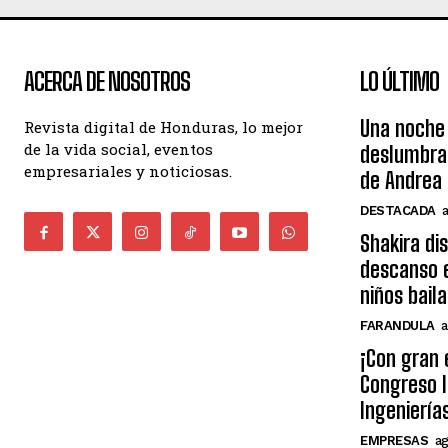
ACERCA DE NOSOTROS
LO ÚLTIMO
Una noche 
Revista digital de Honduras, lo mejor
de la vida social, eventos
deslumbra
empresariales y noticiosas.
de Andrea 
DESTACADA
Shakira di
descanso e
niños bail
FARANDULA
a
¡Con gran 
Congreso I
Ingeniería
EMPRESAS
ag