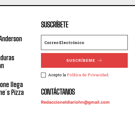
SUSCRÍBETE
 Anderson
nduras
SUSCRÍBEME
an
Acepto la
Política de Privacidad
.
eone llega
CONTÁCTANOS
ne´s Pizza
Redaccioneldiariohn@gmail.com