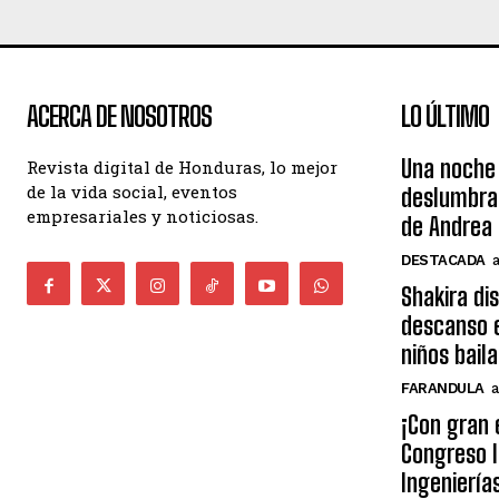
ACERCA DE NOSOTROS
LO ÚLTIMO
Una noche 
Revista digital de Honduras, lo mejor
de la vida social, eventos
deslumbra
empresariales y noticiosas.
de Andrea 
DESTACADA
Shakira di
descanso e
niños bail
FARANDULA
a
¡Con gran 
Congreso I
Ingeniería