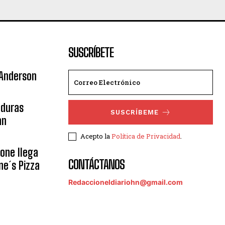
SUSCRÍBETE
 Anderson
nduras
SUSCRÍBEME
an
Acepto la
Política de Privacidad
.
eone llega
CONTÁCTANOS
ne´s Pizza
Redaccioneldiariohn@gmail.com