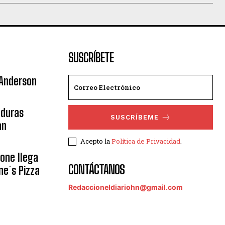
SUSCRÍBETE
 Anderson
nduras
SUSCRÍBEME
an
Acepto la
Política de Privacidad
.
eone llega
CONTÁCTANOS
ne´s Pizza
Redaccioneldiariohn@gmail.com