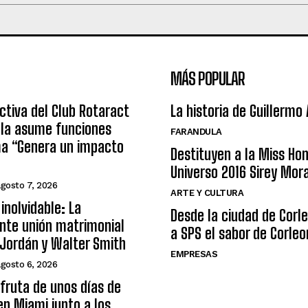
MÁS POPULAR
ctiva del Club Rotaract
La historia de Guillermo
ula asume funciones
FARANDULA
ma “Genera un impacto
Destituyen a la Miss Ho
Universo 2016 Sirey Mor
agosto 7, 2026
ARTE Y CULTURA
inolvidable: La
Desde la ciudad de Corl
nte unión matrimonial
a SPS el sabor de Corleo
Jordán y Walter Smith
EMPRESAS
agosto 6, 2026
sfruta de unos días de
n Miami junto a los