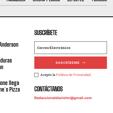
SUSCRÍBETE
 Anderson
nduras
SUSCRÍBEME
an
Acepto la
Política de Privacidad
.
eone llega
CONTÁCTANOS
ne´s Pizza
Redaccioneldiariohn@gmail.com