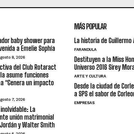
MÁS POPULAR
ador baby shower para
La historia de Guillermo
nvenida a Emelie Sophía
FARANDULA
agosto 8, 2026
Destituyen a la Miss Ho
ctiva del Club Rotaract
Universo 2016 Sirey Mor
ula asume funciones
ARTE Y CULTURA
ma “Genera un impacto
Desde la ciudad de Corl
a SPS el sabor de Corleo
agosto 7, 2026
EMPRESAS
inolvidable: La
nte unión matrimonial
Jordán y Walter Smith
agosto 6, 2026