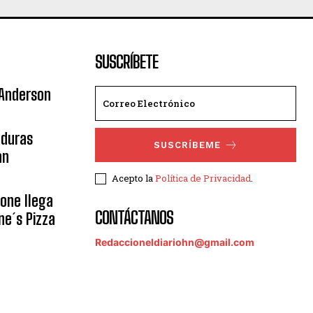
SUSCRÍBETE
 Anderson
nduras
SUSCRÍBEME
an
Acepto la
Política de Privacidad
.
eone llega
CONTÁCTANOS
ne´s Pizza
Redaccioneldiariohn@gmail.com