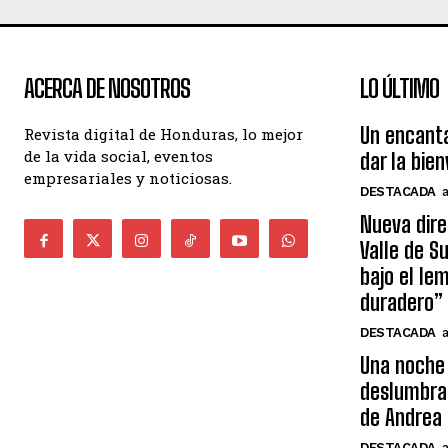
ACERCA DE NOSOTROS
LO ÚLTIMO
Un encant
Revista digital de Honduras, lo mejor
de la vida social, eventos
dar la bie
empresariales y noticiosas.
DESTACADA
Nueva dire
Valle de S
bajo el le
duradero”
DESTACADA
Una noche 
deslumbra
de Andrea 
DESTACADA