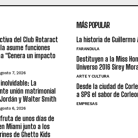
MÁS POPULAR
ctiva del Club Rotaract
La historia de Guillermo
ula asume funciones
FARANDULA
ma “Genera un impacto
Destituyen a la Miss Ho
Universo 2016 Sirey Mor
agosto 7, 2026
ARTE Y CULTURA
inolvidable: La
Desde la ciudad de Corl
nte unión matrimonial
a SPS el sabor de Corleo
Jordán y Walter Smith
EMPRESAS
agosto 6, 2026
sfruta de unos días de
n Miami junto a los
arines de Ghetto Kids