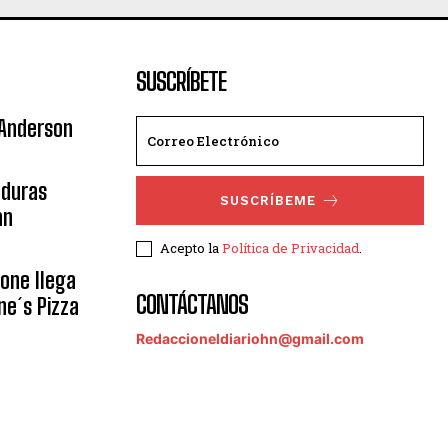
SUSCRÍBETE
 Anderson
nduras
SUSCRÍBEME
an
Acepto la
Política de Privacidad
.
eone llega
CONTÁCTANOS
ne´s Pizza
Redaccioneldiariohn@gmail.com