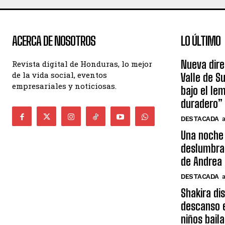
ACERCA DE NOSOTROS
LO ÚLTIMO
Nueva dire
Revista digital de Honduras, lo mejor
de la vida social, eventos
Valle de S
empresariales y noticiosas.
bajo el le
duradero”
DESTACADA
Una noche 
deslumbra
de Andrea 
DESTACADA
Shakira di
descanso e
niños bail