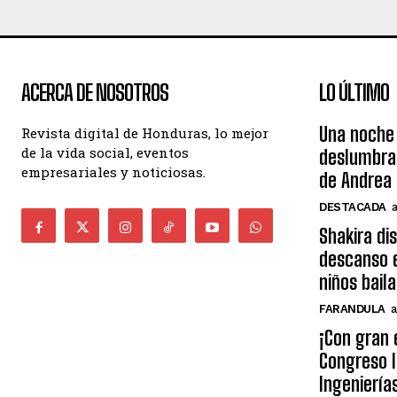
ACERCA DE NOSOTROS
LO ÚLTIMO
Una noche 
Revista digital de Honduras, lo mejor
de la vida social, eventos
deslumbra
empresariales y noticiosas.
de Andrea 
DESTACADA
Shakira di
descanso e
niños bail
FARANDULA
a
¡Con gran 
Congreso I
Ingeniería