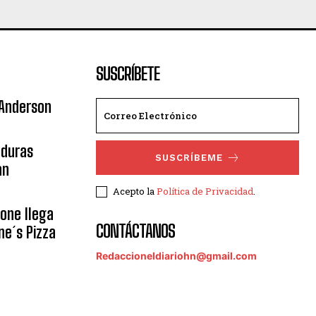
SUSCRÍBETE
 Anderson
nduras
SUSCRÍBEME
an
Acepto la
Política de Privacidad
.
eone llega
CONTÁCTANOS
ne´s Pizza
Redaccioneldiariohn@gmail.com