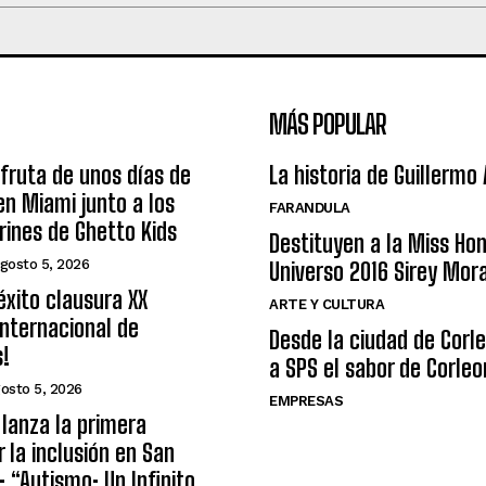
MÁS POPULAR
sfruta de unos días de
La historia de Guillermo
n Miami junto a los
FARANDULA
arines de Ghetto Kids
Destituyen a la Miss Ho
gosto 5, 2026
Universo 2016 Sirey Mor
éxito clausura XX
ARTE Y CULTURA
nternacional de
Desde la ciudad de Corl
s!
a SPS el sabor de Corleo
osto 5, 2026
EMPRESAS
lanza la primera
r la inclusión en San
: “Autismo: Un Infinito