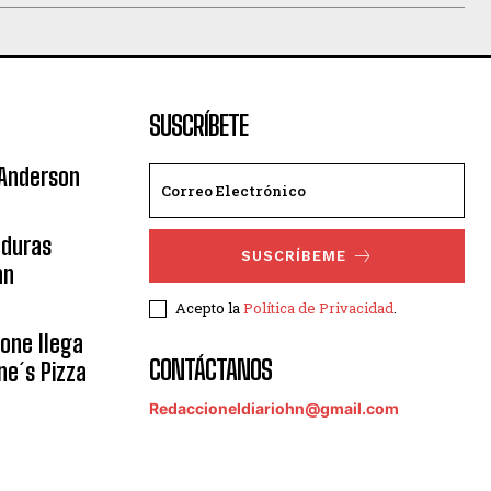
SUSCRÍBETE
 Anderson
nduras
SUSCRÍBEME
an
Acepto la
Política de Privacidad
.
eone llega
CONTÁCTANOS
ne´s Pizza
Redaccioneldiariohn@gmail.com