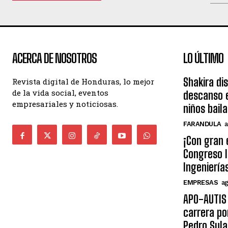
ACERCA DE NOSOTROS
LO ÚLTIMO
Shakira di
Revista digital de Honduras, lo mejor
de la vida social, eventos
descanso e
empresariales y noticiosas.
niños bail
FARANDULA
a
¡Con gran 
Congreso I
Ingeniería
EMPRESAS
ag
APO-AUTIS 
carrera po
Pedro Sula