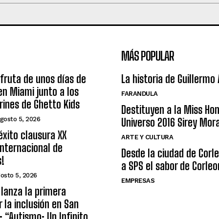
MÁS POPULAR
sfruta de unos días de
La historia de Guillermo
n Miami junto a los
FARANDULA
arines de Ghetto Kids
Destituyen a la Miss Ho
gosto 5, 2026
Universo 2016 Sirey Mor
éxito clausura XX
ARTE Y CULTURA
nternacional de
Desde la ciudad de Corl
s!
a SPS el sabor de Corleo
osto 5, 2026
EMPRESAS
lanza la primera
r la inclusión en San
: “Autismo: Un Infinito