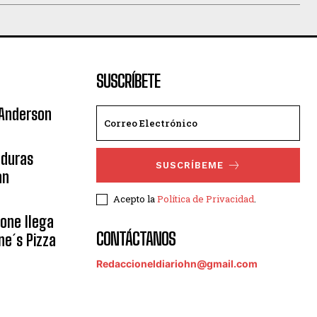
SUSCRÍBETE
 Anderson
nduras
SUSCRÍBEME
an
Acepto la
Política de Privacidad
.
eone llega
CONTÁCTANOS
ne´s Pizza
Redaccioneldiariohn@gmail.com