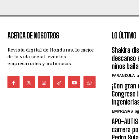
ACERCA DE NOSOTROS
LO ÚLTIMO
Shakira di
Revista digital de Honduras, lo mejor
de la vida social, eventos
descanso e
empresariales y noticiosas.
niños bail
FARANDULA
a
¡Con gran 
Congreso I
Ingeniería
EMPRESAS
ag
APO-AUTIS 
carrera po
Pedro Sula