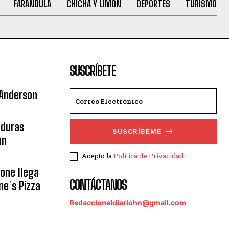
FARANDULA
CHICHA Y LIMÓN
DEPORTES
TURISMO
SUSCRÍBETE
 Anderson
nduras
SUSCRÍBEME
an
Acepto la
Política de Privacidad
.
eone llega
CONTÁCTANOS
ne´s Pizza
Redaccioneldiariohn@gmail.com