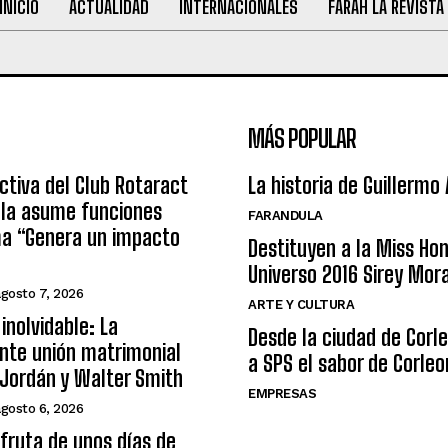
INICIO
ACTUALIDAD
INTERNACIONALES
FARAH LA REVISTA
MÁS POPULAR
ctiva del Club Rotaract
La historia de Guillermo
ula asume funciones
FARANDULA
ma “Genera un impacto
Destituyen a la Miss Ho
Universo 2016 Sirey Mor
agosto 7, 2026
ARTE Y CULTURA
inolvidable: La
Desde la ciudad de Corl
nte unión matrimonial
a SPS el sabor de Corleo
Jordán y Walter Smith
EMPRESAS
agosto 6, 2026
sfruta de unos días de