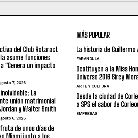
MÁS POPULAR
ctiva del Club Rotaract
La historia de Guillermo
ula asume funciones
FARANDULA
ma “Genera un impacto
Destituyen a la Miss Ho
Universo 2016 Sirey Mor
agosto 7, 2026
ARTE Y CULTURA
inolvidable: La
Desde la ciudad de Corl
nte unión matrimonial
a SPS el sabor de Corleo
Jordán y Walter Smith
EMPRESAS
agosto 6, 2026
sfruta de unos días de
n Miami junto a los