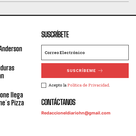
SUSCRÍBETE
 Anderson
nduras
SUSCRÍBEME
an
Acepto la
Política de Privacidad
.
eone llega
CONTÁCTANOS
ne´s Pizza
Redaccioneldiariohn@gmail.com