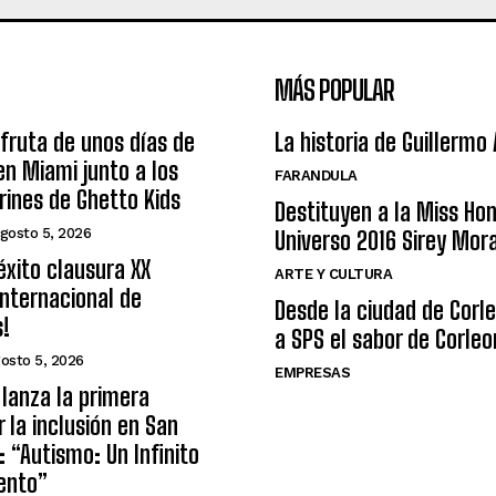
MÁS POPULAR
sfruta de unos días de
La historia de Guillermo
n Miami junto a los
FARANDULA
arines de Ghetto Kids
Destituyen a la Miss Ho
gosto 5, 2026
Universo 2016 Sirey Mor
éxito clausura XX
ARTE Y CULTURA
nternacional de
Desde la ciudad de Corl
s!
a SPS el sabor de Corleo
osto 5, 2026
EMPRESAS
lanza la primera
r la inclusión en San
: “Autismo: Un Infinito
ento”