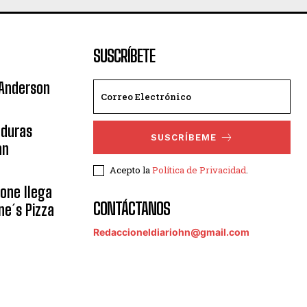
SUSCRÍBETE
 Anderson
nduras
SUSCRÍBEME
an
Acepto la
Política de Privacidad
.
eone llega
CONTÁCTANOS
ne´s Pizza
Redaccioneldiariohn@gmail.com