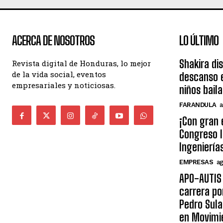
ACERCA DE NOSOTROS
LO ÚLTIMO
Shakira di
Revista digital de Honduras, lo mejor
de la vida social, eventos
descanso e
empresariales y noticiosas.
niños bail
FARANDULA
a
¡Con gran 
Congreso I
Ingeniería
EMPRESAS
ag
APO-AUTIS 
carrera po
Pedro Sula
en Movimi