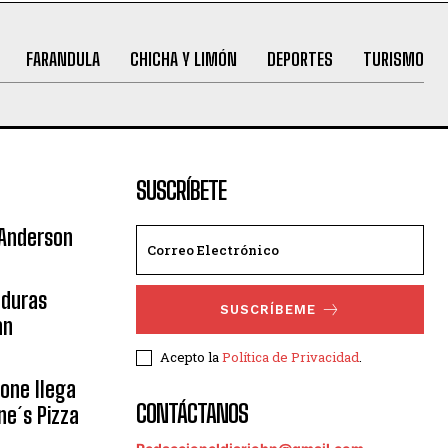
FARANDULA
CHICHA Y LIMÓN
DEPORTES
TURISMO
SUSCRÍBETE
 Anderson
nduras
SUSCRÍBEME
an
Acepto la
Política de Privacidad
.
eone llega
CONTÁCTANOS
ne´s Pizza