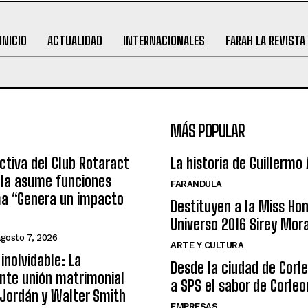
INICIO
ACTUALIDAD
INTERNACIONALES
FARAH LA REVISTA
MÁS POPULAR
ctiva del Club Rotaract
La historia de Guillermo
ula asume funciones
FARANDULA
ma “Genera un impacto
Destituyen a la Miss Ho
Universo 2016 Sirey Mor
agosto 7, 2026
ARTE Y CULTURA
inolvidable: La
Desde la ciudad de Corl
nte unión matrimonial
a SPS el sabor de Corleo
Jordán y Walter Smith
EMPRESAS