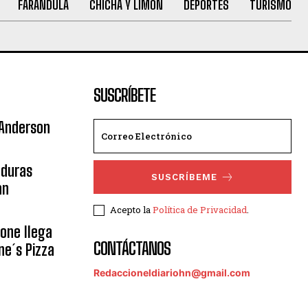
FARANDULA
CHICHA Y LIMÓN
DEPORTES
TURISMO
SUSCRÍBETE
 Anderson
nduras
SUSCRÍBEME
an
Acepto la
Política de Privacidad
.
eone llega
CONTÁCTANOS
ne´s Pizza
Redaccioneldiariohn@gmail.com