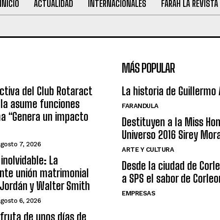
INICIO
ACTUALIDAD
INTERNACIONALES
FARAH LA REVISTA
MÁS POPULAR
ctiva del Club Rotaract
La historia de Guillermo
ula asume funciones
FARANDULA
ma “Genera un impacto
Destituyen a la Miss Ho
Universo 2016 Sirey Mor
agosto 7, 2026
ARTE Y CULTURA
inolvidable: La
Desde la ciudad de Corl
nte unión matrimonial
a SPS el sabor de Corleo
Jordán y Walter Smith
EMPRESAS
agosto 6, 2026
sfruta de unos días de