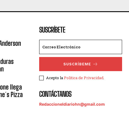
SUSCRÍBETE
 Anderson
nduras
SUSCRÍBEME
an
Acepto la
Política de Privacidad
.
eone llega
CONTÁCTANOS
ne´s Pizza
Redaccioneldiariohn@gmail.com