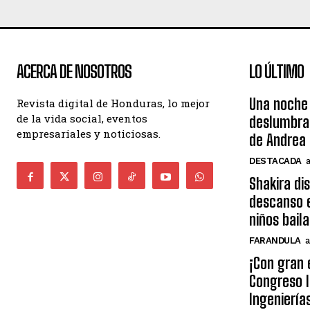
ACERCA DE NOSOTROS
LO ÚLTIMO
Una noche 
Revista digital de Honduras, lo mejor
de la vida social, eventos
deslumbra
empresariales y noticiosas.
de Andrea 
DESTACADA
Shakira di
descanso e
niños bail
FARANDULA
a
¡Con gran 
Congreso I
Ingeniería