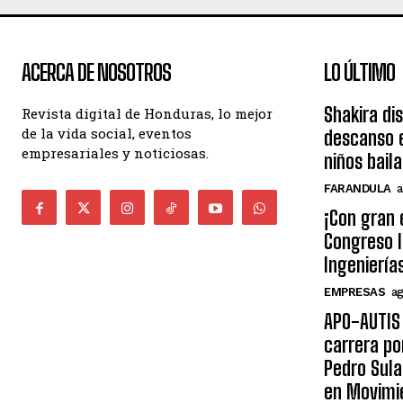
ACERCA DE NOSOTROS
LO ÚLTIMO
Shakira di
Revista digital de Honduras, lo mejor
de la vida social, eventos
descanso e
empresariales y noticiosas.
niños bail
FARANDULA
a
¡Con gran 
Congreso I
Ingeniería
EMPRESAS
ag
APO-AUTIS 
carrera po
Pedro Sula
en Movimi