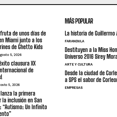
MÁS POPULAR
sfruta de unos días de
La historia de Guillermo
n Miami junto a los
FARANDULA
arines de Ghetto Kids
Destituyen a la Miss Ho
gosto 5, 2026
Universo 2016 Sirey Mor
éxito clausura XX
ARTE Y CULTURA
nternacional de
Desde la ciudad de Corl
s!
a SPS el sabor de Corleo
osto 5, 2026
EMPRESAS
lanza la primera
r la inclusión en San
: “Autismo: Un Infinito
ento”