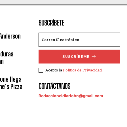
SUSCRÍBETE
 Anderson
nduras
SUSCRÍBEME
an
Acepto la
Política de Privacidad
.
eone llega
CONTÁCTANOS
ne´s Pizza
Redaccioneldiariohn@gmail.com