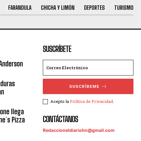
FARANDULA
CHICHA Y LIMÓN
DEPORTES
TURISMO
SUSCRÍBETE
 Anderson
nduras
SUSCRÍBEME
an
Acepto la
Política de Privacidad
.
eone llega
CONTÁCTANOS
ne´s Pizza
Redaccioneldiariohn@gmail.com