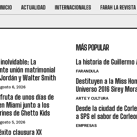
INICIO
ACTUALIDAD
INTERNACIONALES
FARAH LA REVISTA
MÁS POPULAR
inolvidable: La
La historia de Guillermo
nte unión matrimonial
FARANDULA
Jordán y Walter Smith
Destituyen a la Miss Ho
agosto 6, 2026
Universo 2016 Sirey Mor
sfruta de unos días de
ARTE Y CULTURA
n Miami junto a los
Desde la ciudad de Corl
arines de Ghetto Kids
a SPS el sabor de Corleo
gosto 5, 2026
EMPRESAS
éxito clausura XX