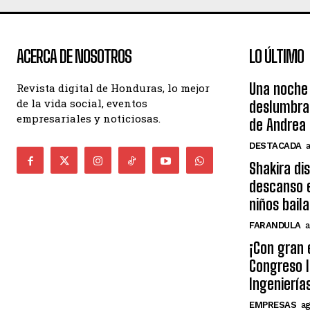
ACERCA DE NOSOTROS
LO ÚLTIMO
Una noche 
Revista digital de Honduras, lo mejor
de la vida social, eventos
deslumbra
empresariales y noticiosas.
de Andrea 
DESTACADA
Shakira di
descanso e
niños bail
FARANDULA
a
¡Con gran 
Congreso I
Ingeniería
EMPRESAS
ag