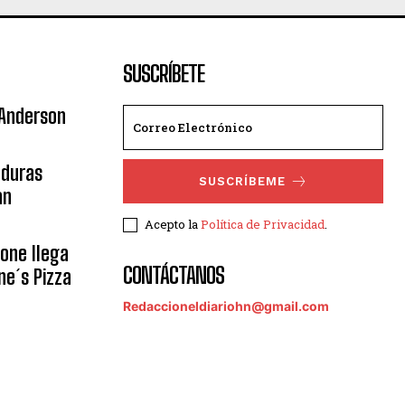
SUSCRÍBETE
 Anderson
nduras
SUSCRÍBEME
an
Acepto la
Política de Privacidad
.
eone llega
CONTÁCTANOS
ne´s Pizza
Redaccioneldiariohn@gmail.com