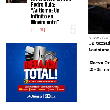
Pedro Sula:
“Autismo: Un
Infinito en
Movimiento”
CIUDAD
Tornado deja al
Un
torna
Louisiana
¡
Nueva Or
20H35 hor