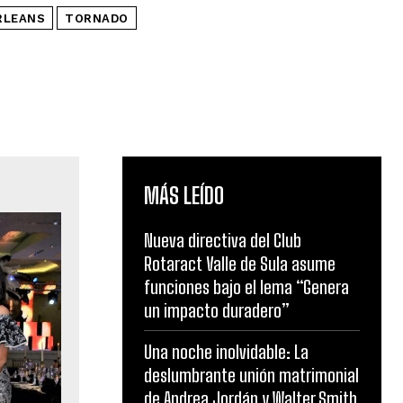
RLEANS
TORNADO
MÁS LEÍDO
Nueva directiva del Club
Rotaract Valle de Sula asume
funciones bajo el lema “Genera
un impacto duradero”
Una noche inolvidable: La
deslumbrante unión matrimonial
de Andrea Jordán y Walter Smith