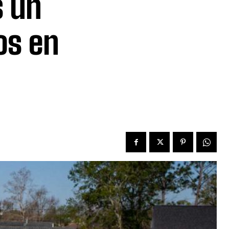
s un
os en