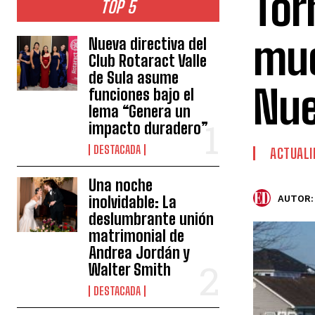
Tor
TOP 5
mue
Nueva directiva del
Club Rotaract Valle
de Sula asume
Nue
funciones bajo el
lema “Genera un
impacto duradero”
DESTACADA
ACTUALI
Una noche
inolvidable: La
AUTOR:
deslumbrante unión
matrimonial de
Andrea Jordán y
Walter Smith
DESTACADA