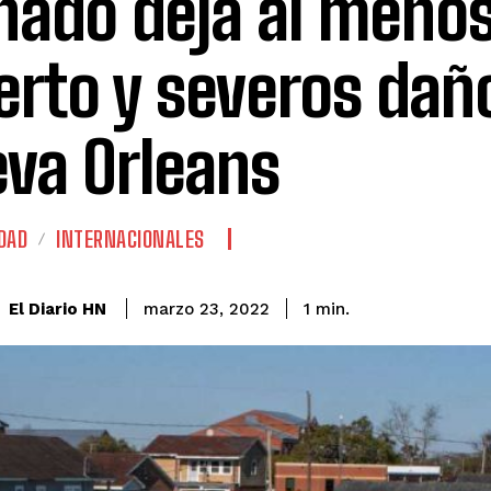
nado deja al meno
rto y severos dañ
va Orleans
DAD
INTERNACIONALES
El Diario HN
marzo 23, 2022
1
min.