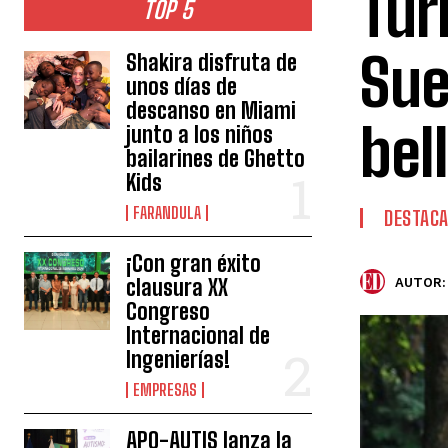
Tur
TOP 5
Sue
Shakira disfruta de
unos días de
descanso en Miami
bel
junto a los niños
bailarines de Ghetto
Kids
FARANDULA
DESTAC
¡Con gran éxito
clausura XX
AUTOR:
Congreso
Internacional de
Ingenierías!
EMPRESAS
APO-AUTIS lanza la