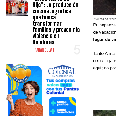
Hija”: La producción
cinematográfica
que busca
Turistas de Dina
transformar
Pulhapanzak
familias y prevenir la
de vacacion
violencia en
lugar de vi
Honduras
FARANDULA
Tanto Anna
otros lugar
aquí; no po