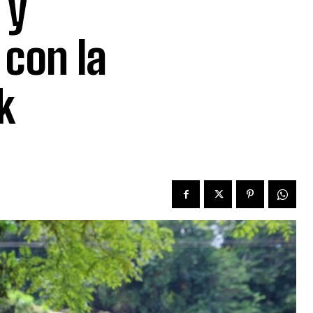
 y
con la
k