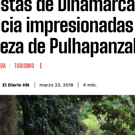
istas de Dinamarca
cia impresionadas 
leza de Pulhapanza
ADA
TURISMO
El Diario HN
marzo 23, 2018
4
min.