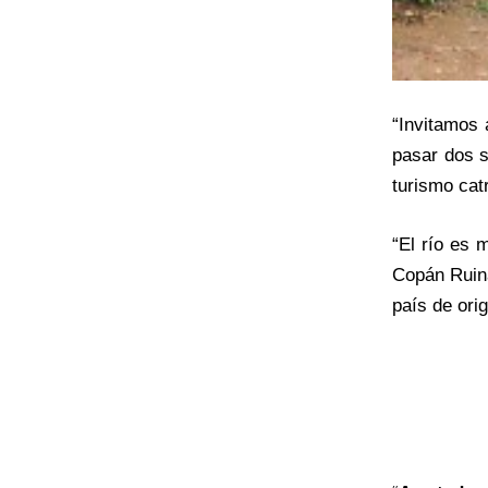
“Invitamos 
pasar dos s
turismo cat
“El río es
Copán Ruina
país de ori