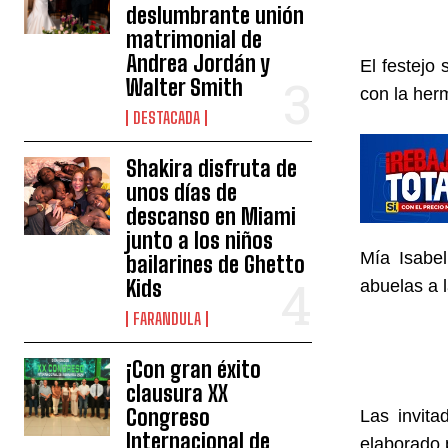
deslumbrante unión
matrimonial de
Andrea Jordán y
El festejo 
Walter Smith
con la he
DESTACADA
Shakira disfruta de
unos días de
descanso en Miami
junto a los niños
Mía Isabe
bailarines de Ghetto
Kids
abuelas a 
FARANDULA
¡Con gran éxito
clausura XX
Congreso
Las invita
Internacional de
elaborado