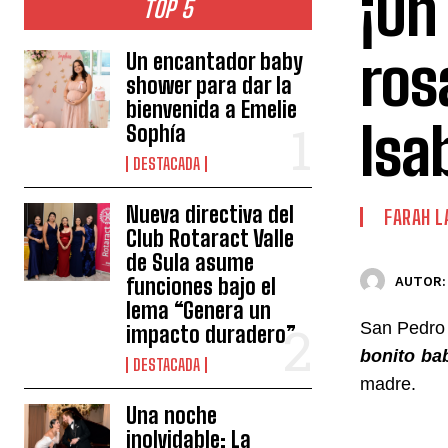
¡Un
TOP 5
ros
Un encantador baby
shower para dar la
bienvenida a Emelie
Isa
Sophía
DESTACADA
Nueva directiva del
FARAH L
Club Rotaract Valle
de Sula asume
funciones bajo el
AUTOR:
lema “Genera un
San Pedro 
impacto duradero”
bonito ba
DESTACADA
madre.
Una noche
inolvidable: La