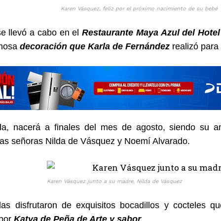
Karen Vásquez, feliz por el próximo nacimiento de su bebé
se llevó a cabo en el
Restaurante Maya Azul del Hotel
rmosa
decoración que Karla de Fernández
realizó para
lla, nacerá a finales del mes de agosto, siendo su
las señoras Nilda de Vásquez y Noemí Alvarado.
Karen Vásquez junto a su madre, Nilda de Vásquez
das disfrutaron de exquisitos bocadillos y cocteles 
 por
Katya de Peña de Arte y sabor
.