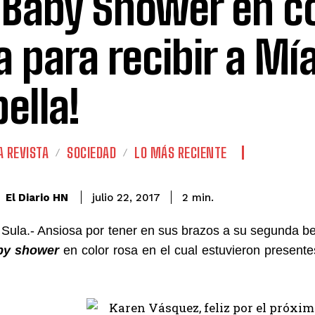
 Baby Shower en co
a para recibir a Mí
bella!
A REVISTA
SOCIEDAD
LO MÁS RECIENTE
El Diario HN
julio 22, 2017
2
min.
Sula.- Ansiosa por tener en sus brazos a su segunda b
by shower
en color rosa en el cual estuvieron presente