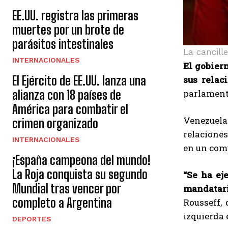
EE.UU. registra las primeras
muertes por un brote de
parásitos intestinales
La cancill
INTERNACIONALES
El gobier
El Ejército de EE.UU. lanza una
sus relac
parlament
alianza con 18 países de
América para combatir el
Venezuela 
crimen organizado
relaciones
INTERNACIONALES
en un com
¡España campeona del mundo!
La Roja conquista su segundo
“Se ha ej
Mundial tras vencer por
mandatari
completo a Argentina
Rousseff,
izquierda 
DEPORTES