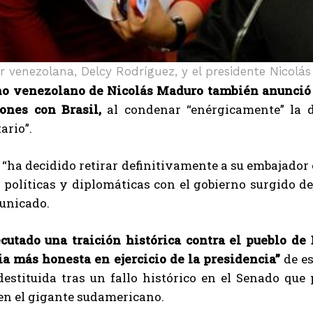
er venezolana, Delcy Rodríguez, y el presidente Nicolá
no venezolano de Nicolás Maduro también anunció e
iones con Brasil,
al condenar “enérgicamente” la d
ario”.
“ha decidido retirar definitivamente a su embajador e
 políticas y diplomáticas con el gobierno surgido de
unicado.
ecutado una traición histórica contra el pueblo de 
a más honesta en ejercicio de la presidencia”
de es
 destituida tras un fallo histórico en el Senado qu
en el gigante sudamericano.