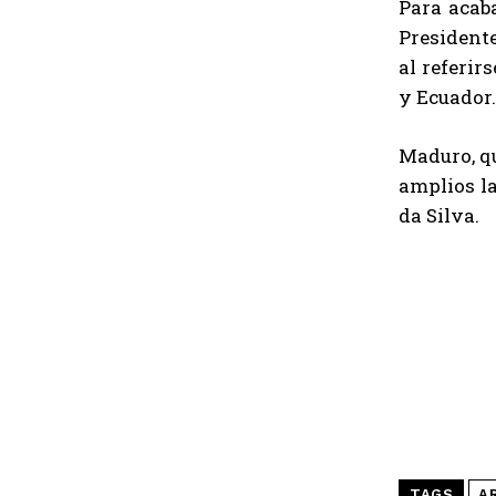
Para acab
Presidente
al referir
y Ecuador.
Maduro, qu
amplios la
da Silva.
TAGS
A