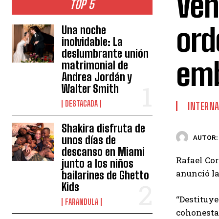
Ven
TOP 5
ord
Una noche
inolvidable: La
deslumbrante unión
emb
matrimonial de
Andrea Jordán y
Walter Smith
DESTACADA
INTERNA
Shakira disfruta de
unos días de
AUTOR:
descanso en Miami
Rafael Cor
junto a los niños
anunció la
bailarines de Ghetto
Kids
“Destituye
FARANDULA
cohonesta