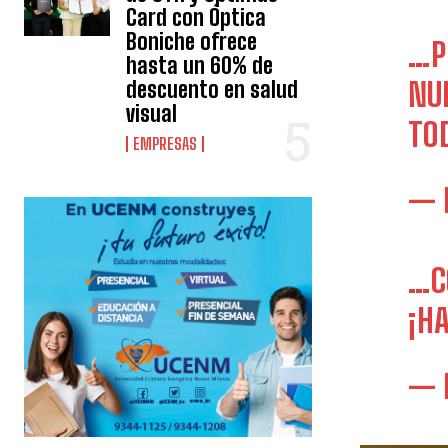
Card con Óptica
Boniche ofrece
…P
hasta un 60% de
descuento en salud
NU
visual
TO
EMPRESAS
— 
…C
¡H
— 