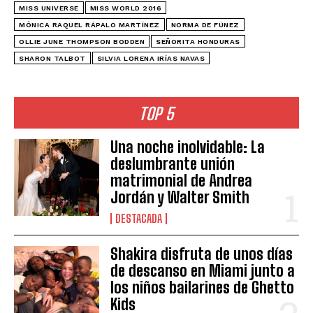
MISS UNIVERSE
MISS WORLD 2016
MÓNICA RAQUEL RÁPALO MARTÍNEZ
NORMA DE FÚNEZ
OLLIE JUNE THOMPSON BODDEN
SEÑORITA HONDURAS
SHARON TALBOT
SILVIA LORENA IRÍAS NAVAS
TOP 5
Una noche inolvidable: La
deslumbrante unión
matrimonial de Andrea
Jordán y Walter Smith
DESTACADA
Shakira disfruta de unos días
de descanso en Miami junto a
los niños bailarines de Ghetto
Kids