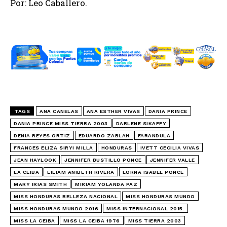
Por: Leo Caballero.
TAGS
ANA CANELAS
ANA ESTHER VIVAS
DANIA PRINCE
DANIA PRINCE MISS TIERRA 2003
DARLENE SIKAFFY
DENIA REYES ORTIZ
EDUARDO ZABLAH
FARANDULA
FRANCES ELIZA SIRYI MILLA
HONDURAS
IVETT CECILIA VIVAS
JEAN HAYLOOK
JENNIFER BUSTILLO PONCE
JENNIFER VALLE
LA CEIBA
LILIAM ANIBETH RIVERA
LORNA ISABEL PONCE
MARY IRIAS SMITH
MIRIAM YOLANDA PAZ
MISS HONDURAS BELLEZA NACIONAL
MISS HONDURAS MUNDO
MISS HONDURAS MUNDO 2016
MISS INTERNACIONAL 2015.
MISS LA CEIBA
MISS LA CEIBA 1976
MISS TIERRA 2003