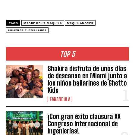
TAGS
MADRE DE LA MAQUILA
MAQUILADORES
MUJERES EJEMPLARES
TOP 5
Shakira disfruta de unos días
de descanso en Miami junto a
los niños bailarines de Ghetto
Kids
FARANDULA
¡Con gran éxito clausura XX
Congreso Internacional de
Ingenierías!