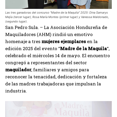
Las tres ganadoras del concurso "Madre de la Maquila" 2025: Dina Samarys
Mejía (tercer lugar), Rosa María Montes (primer lugar) y Vanessa Maldonado,
(segundo lugar).
San Pedro Sula. – La Asociación Hondureña de
Maquiladores (AHM) rindió un emotivo
homenaje a tres
mujeres ejemplares
en la
edición 2025 del evento “
Madre de la Maquila
“,
celebrado el miércoles 14 de mayo. El encuentro
congregó a representantes del sector
maquilador
, familiares y amigos para
reconocer la tenacidad, dedicación y fortaleza
de las madres trabajadoras que impulsan la
industria.