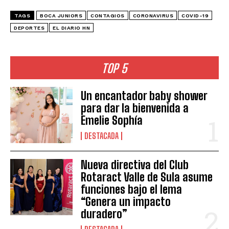
TAGS
BOCA JUNIORS
CONTAGIOS
CORONAVIRUS
COVID-19
DEPORTES
EL DIARIO HN
TOP 5
Un encantador baby shower
para dar la bienvenida a
Emelie Sophía
DESTACADA
Nueva directiva del Club
Rotaract Valle de Sula asume
funciones bajo el lema
“Genera un impacto
duradero”