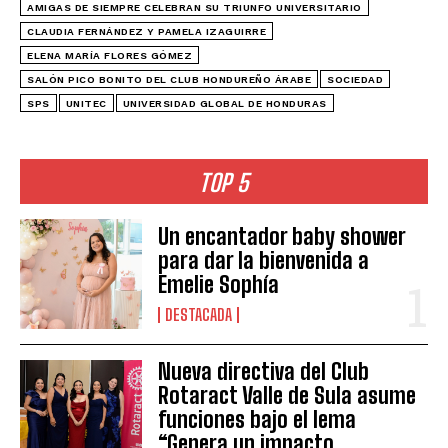
AMIGAS DE SIEMPRE CELEBRAN SU TRIUNFO UNIVERSITARIO
CLAUDIA FERNÁNDEZ Y PAMELA IZAGUIRRE
ELENA MARÍA FLORES GÓMEZ
SALÓN PICO BONITO DEL CLUB HONDUREÑO ÁRABE
SOCIEDAD
SPS
UNITEC
UNIVERSIDAD GLOBAL DE HONDURAS
TOP 5
Un encantador baby shower
para dar la bienvenida a
Emelie Sophía
DESTACADA
Nueva directiva del Club
Rotaract Valle de Sula asume
funciones bajo el lema
“Genera un impacto