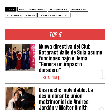
TAGS
BANCO PROMERICA
EL DIARIO HN
EMPRESAS
HONDURAS
PYMES
TARJETA DE CRÉDITO
TOP 5
Nueva directiva del Club
Rotaract Valle de Sula asume
funciones bajo el lema
“Genera un impacto
duradero”
DESTACADA
Una noche inolvidable: La
deslumbrante unión
matrimonial de Andrea
Jordán y Walter Smith