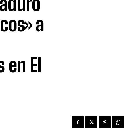
Maduro
icos» a
 en El