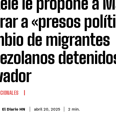
ele le propone a 
erar a «presos polít
bio de migrantes
ezolanos detenidos
vador
CIONALES
El Diario HN
abril 20, 2025
2
min.