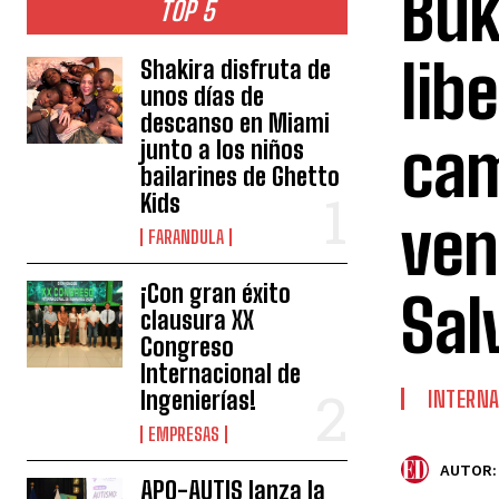
Buk
TOP 5
lib
Shakira disfruta de
unos días de
descanso en Miami
cam
junto a los niños
bailarines de Ghetto
Kids
ven
FARANDULA
¡Con gran éxito
Sal
clausura XX
Congreso
Internacional de
Ingenierías!
INTERNA
EMPRESAS
AUTOR:
APO-AUTIS lanza la