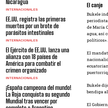
Nicaragua
El canje
INTERNACIONALES
Bukele ind
EE.UU. registra las primeras
periodista
muertes por un brote de
de María C
parásitos intestinales
agua; así 
políticos»
INTERNACIONALES
El Ejército de EE.UU. lanza una
El mandata
alianza con 18 países de
nacionalid
América para combatir el
ecuatorian
crimen organizado
puertorriq
INTERNACIONALES
Bukele dij
¡España campeona del mundo!
bendiga al
La Roja conquista su segundo
Mundial tras vencer por
El Gobiern
completo a Argentina