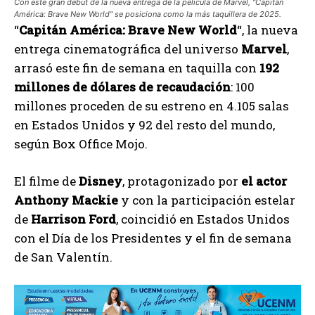
Con este gran debut de la nueva entrega de la película de Marvel, "Capitán
América: Brave New World" se posiciona como la más taquillera de 2025.
“
Capitán América: Brave New World
“, la nueva
entrega cinematográfica del universo
Marvel
,
arrasó este fin de semana en taquilla con
192
millones de dólares de recaudación
: 100
millones proceden de su estreno en 4.105 salas
en Estados Unidos y 92 del resto del mundo,
según Box Office Mojo.
El filme de
Disney
, protagonizado por
el actor
Anthony Mackie
y con la participación estelar
de
Harrison Ford
, coincidió en Estados Unidos
con el Día de los Presidentes y el fin de semana
de San Valentín.