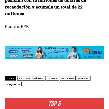
posición con 10 millones de dólares de
recaudación y acumula un total de 22
millones
.
Fuente: EFE
TAGS
CAPITÁN AMÉRICA
DISNEY
ESTRENO
MARVEL
TAQUILLA
TOP 5