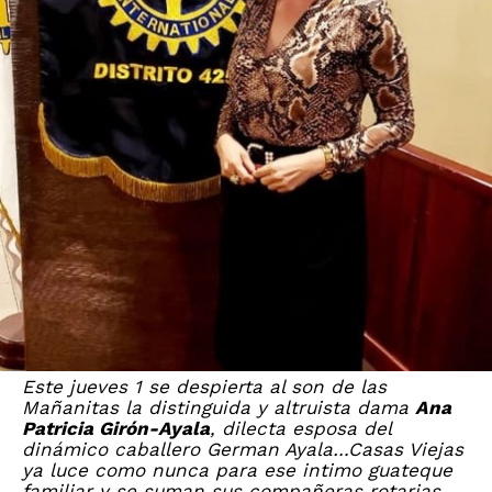
Este jueves 1 se despierta al son de las
Mañanitas la distinguida y altruista dama
Ana
Patricia Girón-Ayala
, dilecta esposa del
dinámico caballero German Ayala…Casas Viejas
ya luce como nunca para ese intimo guateque
familiar y se suman sus compañeras rotarias