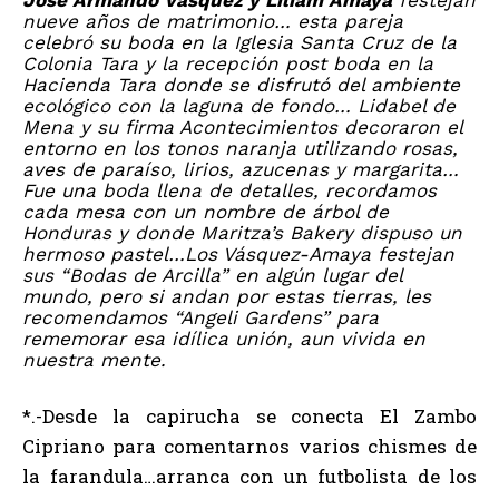
José Armando Vásquez y Liliam Amaya
festejan
nueve años de matrimonio… esta pareja
celebró su boda en la Iglesia Santa Cruz de la
Colonia Tara y la recepción post boda en la
Hacienda Tara donde se disfrutó del ambiente
ecológico con la laguna de fondo… Lidabel de
Mena y su firma Acontecimientos decoraron el
entorno en los tonos naranja utilizando rosas,
aves de paraíso, lirios, azucenas y margarita…
Fue una boda llena de detalles, recordamos
cada mesa con un nombre de árbol de
Honduras y donde Maritza’s Bakery dispuso un
hermoso pastel…Los Vásquez-Amaya festejan
sus “Bodas de Arcilla” en algún lugar del
mundo, pero si andan por estas tierras, les
recomendamos “Angeli Gardens” para
rememorar esa idílica unión, aun vivida en
nuestra mente.
*.-Desde la capirucha se conecta El Zambo
Cipriano para comentarnos varios chismes de
la farandula…arranca con un futbolista de los