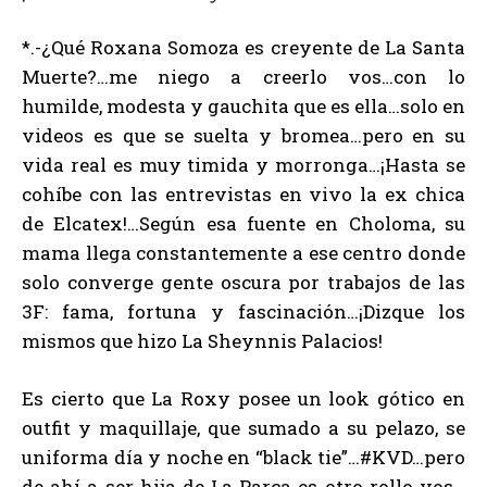
*.-¿Qué Roxana Somoza es creyente de La Santa
Muerte?…me niego a creerlo vos…con lo
humilde, modesta y gauchita que es ella…solo en
videos es que se suelta y bromea…pero en su
vida real es muy timida y morronga…¡Hasta se
cohíbe con las entrevistas en vivo la ex chica
de Elcatex!…Según esa fuente en Choloma, su
mama llega constantemente a ese centro donde
solo converge gente oscura por trabajos de las
3F: fama, fortuna y fascinación…¡Dizque los
mismos que hizo La Sheynnis Palacios!
Es cierto que La Roxy posee un look gótico en
outfit y maquillaje, que sumado a su pelazo, se
uniforma día y noche en “black tie”…#KVD…pero
de ahí a ser hija de La Parca es otro rollo vos…