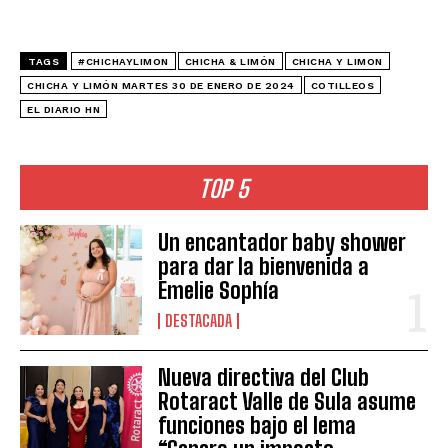
TAGS
#CHICHAYLIMON
CHICHA & LIMÓN
CHICHA Y LIMON
CHICHA Y LIMÓN MARTES 30 DE ENERO DE 2024
COTILLEOS
EL DIARIO HN
TOP 5
Un encantador baby shower
para dar la bienvenida a
Emelie Sophía
DESTACADA
Nueva directiva del Club
Rotaract Valle de Sula asume
funciones bajo el lema