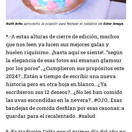
Ruth Arita
aprovecho la ocasión para festejar el natalicio de
Ester Amaya
.
*.-A estas alturas de cierre de edición, muchos
que nos leen ya lucen sus mejores galas y
huelen riquísimo…¡hasta aquí se siente!…”según
la elegancia de esas fotos así emanan glamour
por los poros”…¿Cumplieron sus propósitos este
2024?…Están a tiempo de escribir una nueva
historia pero en otra hoja en blanco…¿Ya
escribieron sus 12 deseos?…¿No les han comido
las uvas escondidas en la nevera?…#OJO…Esas
bandejas de comida desfilan por esas casonas: a
guardar para el recalentado…#salud.
*.-Es tradición Celta que el primer día del año no