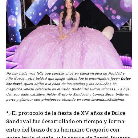
No hay nada más feliz que cumplir años en plena víspera de Navidad y
Año Nuevo…otra beldad que apago velitas fue la encantadora joven
Dulce
Sandoval
, quien arribo a la edad de los sueños y los ensueños en
magnifica velada celebrada en el Salón Bristol del Hilton Princess…La hija
del recordado caballero Helder Gregorio Sandoval y Lorena Meza, brillo en
porte y glamour con principesco atuendo en tono lavanda…#Bellisima.
*.-El protocolo de la fiesta de XV años de Dulce
Sandoval fue desarrollado en tiempo y forma:
entro del brazo de su hermano Gregorio con
quien bailo el vals…y la sortija de Zared Joyeros