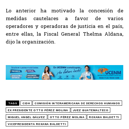
Lo anterior ha motivado la concesión de
medidas cautelares a favor de varios
operadores y operadoras de justicia en el país,
entre ellas, la Fiscal General Thelma Aldana,
dijo la organización.
TAGS
CIDH
COMISIÓN INTERAMERICANA DE DERECHOS HUMANOS
EX PRESIDENTE OTTO PÉREZ MOLINA
JUEZ GUATEMALTECO
MIGUEL ANGEL GÁLVEZ
OTTO PÉREZ MOLINA
ROXANA BALDETTI
VICEPRESIDENTA ROXANA BALDETTI