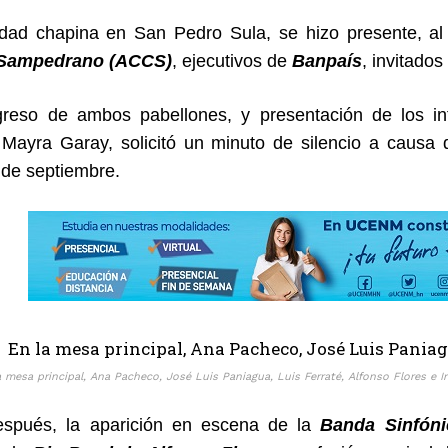
dad chapina en San Pedro Sula, se hizo presente, a
 Sampedrano (ACCS)
, ejecutivos de
Banpaís
, invitado
greso de ambos pabellones, y presentación de los in
Mayra Garay, solicitó un minuto de silencio a causa d
de septiembre.
a mesa principal, Ana Pacheco, José Luis Paniagua, Luis Ferraté, Alfonso Flores e Ir
espués, la aparición en escena de la
Banda Sinfóni