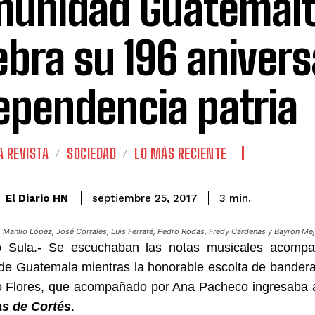
unidad Guatemal
ebra su 196 anivers
ependencia patria
A REVISTA
SOCIEDAD
LO MÁS RECIENTE
El Diario HN
septiembre 25, 2017
3
min.
 Manlio López, José Corrales, Luis Ferraté, Pedro Rodas, Fredy Cárdenas y Bayron Mej
 Sula.- Se escuchaban las notas musicales acompañ
de Guatemala mientras la honorable escolta de bandera
o Flores, que acompañado por Ana Pacheco ingresaba al
as de Cortés
.