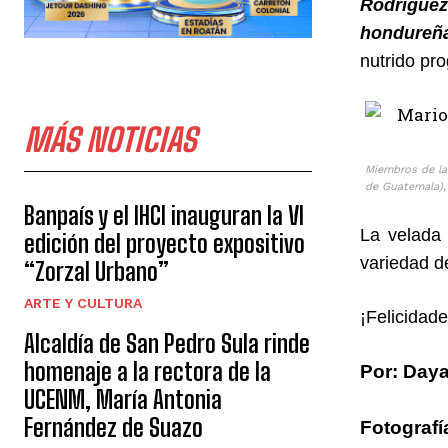
Rodríguez
hondureña
nutrido pr
MÁS NOTICIAS
Miembros de la
de Guatemala),
Banpaís y el IHCI inauguran la VI
La velada 
edición del proyecto expositivo
variedad d
“Zorzal Urbano”
ARTE Y CULTURA
¡Felicidad
Alcaldía de San Pedro Sula rinde
homenaje a la rectora de la
Por: Daya
UCENM, María Antonia
Fernández de Suazo
Fotograf