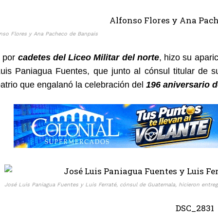
nso Flores y Ana Pacheco de Banpais
s por
cadetes del Liceo Militar del norte
, hizo su apar
uis Paniagua Fuentes, que junto al cónsul titular de 
trio que engalanó la celebración del
196 aniversario 
José Luis Paniagua Fuentes y Luis Ferraté, cónsul de Guatemala, hicieron entreg