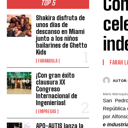
Com
TOP 5
cel
Shakira disfruta de
unos días de
descanso en Miami
ind
junto a los niños
bailarines de Ghetto
Kids
FARANDULA
FARAH L
¡Con gran éxito
clausura XX
AUTOR:
Congreso
Internacional de
Mario Marroquín,
San Pedro
Ingenierías!
República 
EMPRESAS
por Alfons
e Industri
APO-AUTIS lanza la