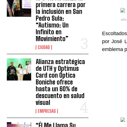
primera carrera por
la inclusión en San
Pedro Sula:
Alfo
“Autismo: Un
Infinito en
Escoltado
Movimiento”
por José L
CIUDAD
emblema pa
Alianza estratégica
de UTH y Optimus
Card con Óptica
Boniche ofrece
hasta un 60% de
descuento en salud
visual
EMPRESAS
“Él Me Llama Su