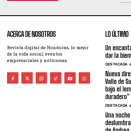
ACERCA DE NOSOTROS
LO ÚLTIMO
Un encant
Revista digital de Honduras, lo mejor
de la vida social, eventos
dar la bie
empresariales y noticiosas.
DESTACADA
Nueva dire
Valle de S
bajo el le
duradero”
DESTACADA
Una noche 
deslumbra
de Andrea 