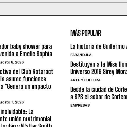
MÁS POPULAR
ador baby shower para
La historia de Guillermo
nvenida a Emelie Sophía
FARANDULA
agosto 8, 2026
Destituyen a la Miss Ho
ctiva del Club Rotaract
Universo 2016 Sirey Mor
ula asume funciones
ARTE Y CULTURA
ma “Genera un impacto
Desde la ciudad de Corl
a SPS el sabor de Corleo
agosto 7, 2026
EMPRESAS
inolvidable: La
nte unión matrimonial
Jordán y Walter Smith