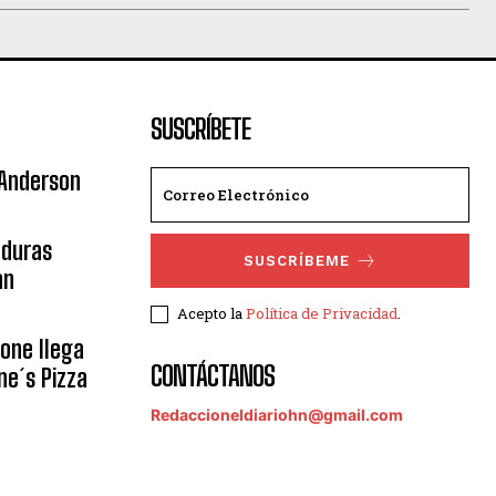
SUSCRÍBETE
 Anderson
nduras
SUSCRÍBEME
an
Acepto la
Política de Privacidad
.
eone llega
CONTÁCTANOS
ne´s Pizza
Redaccioneldiariohn@gmail.com