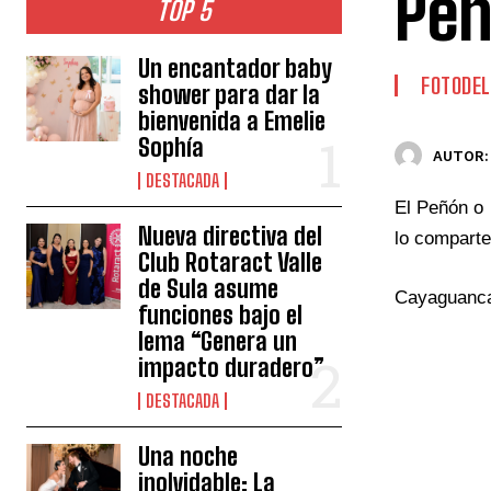
Peñ
TOP 5
Un encantador baby
FOTODEL
shower para dar la
bienvenida a Emelie
Sophía
AUTOR:
DESTACADA
El Peñón o
Nueva directiva del
lo compart
Club Rotaract Valle
de Sula asume
Cayaguanca 
funciones bajo el
lema “Genera un
impacto duradero”
DESTACADA
Una noche
inolvidable: La