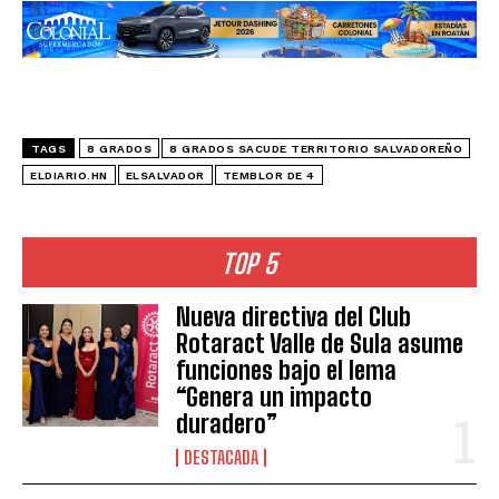
TAGS
8 GRADOS
8 GRADOS SACUDE TERRITORIO SALVADOREÑO
ELDIARIO.HN
ELSALVADOR
TEMBLOR DE 4
TOP 5
Nueva directiva del Club
Rotaract Valle de Sula asume
funciones bajo el lema
“Genera un impacto
duradero”
DESTACADA