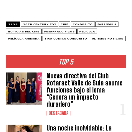
TAGS
20TH CENTURY FOX
CINE
CONDORITO
FARANDULA
NOTICIAS DEL CINE
PAJARRACO FILMS
PELICULA
PELÍCULA ANIMADA
TIRA CÓMICA CONDORITO
ULTIMAS NOTICIAS
TOP 5
Nueva directiva del Club
Rotaract Valle de Sula asume
funciones bajo el lema
“Genera un impacto
duradero”
DESTACADA
Una noche inolvidable: La